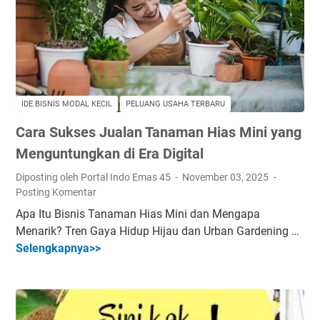
i
s
n
i
s
R
IDE BISNIS MODAL KECIL
PELUANG USAHA TERBARU
u
Cara Sukses Jualan Tanaman Hias Mini yang
m
a
Menguntungkan di Era Digital
h
Diposting oleh Portal Indo Emas 45
November 03, 2025
a
Posting Komentar
n
Apa Itu Bisnis Tanaman Hias Mini dan Mengapa
M
Menarik? Tren Gaya Hidup Hijau dan Urban Gardening …
o
Selengkapnya>>
C
d
a
a
r
l
a
K
S