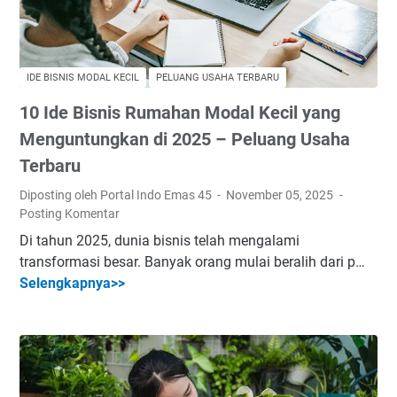
IDE BISNIS MODAL KECIL
PELUANG USAHA TERBARU
10 Ide Bisnis Rumahan Modal Kecil yang
Menguntungkan di 2025 – Peluang Usaha
Terbaru
Diposting oleh Portal Indo Emas 45
November 05, 2025
Posting Komentar
Di tahun 2025, dunia bisnis telah mengalami
transformasi besar. Banyak orang mulai beralih dari p…
Selengkapnya>>
1
0
I
d
e
B