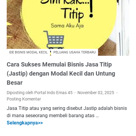
e
u
c
k
i
s
l
e
y
s
a
J
n
u
g
IDE BISNIS MODAL KECIL
PELUANG USAHA TERBARU
a
M
Cara Sukses Memulai Bisnis Jasa Titip
l
e
a
(Jastip) dengan Modal Kecil dan Untung
n
n
g
Besar
T
u
Diposting oleh Portal Indo Emas 45
November 02, 2025
a
n
Posting Komentar
n
t
Jasa Titip atau yang sering disebut Jastip adalah bisnis
a
u
di mana seseorang membeli barang atas …
m
n
Selengkapnya>>
a
C
g
n
a
k