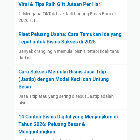
a
o
Viral & Tips Raih Gift Jutaan Per Hari
r
a
1. Mengapa TikTok Live Jadi Ladang Emas Baru di
N
n
2026 1.1…
e
&
g
S
Riset Peluang Usaha: Cara Temukan Ide yang
e
e
Tepat untuk Bisnis Sukses di 2025
r
p
Banyak orang ingin memulai bisnis, tetapi tidak tahu
i
a
dari m…
B
t
a
u
Cara Sukses Memulai Bisnis Jasa Titip
y
:
(Jastip) dengan Modal Kecil dan Untung
a
S
Besar
r
t
Jasa Titip atau yang sering disebut Jastip adalah
a
r
bisni…
n
a
D
t
14 Contoh Bisnis Digital yang Menjanjikan di
o
e
Tahun 2026: Peluang Besar &
l
g
Menguntungkan
l
i