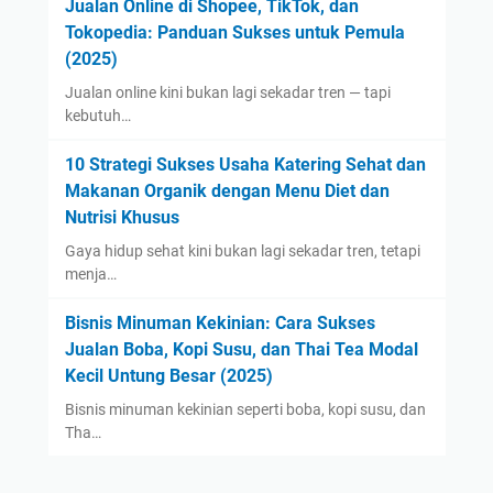
Jualan Online di Shopee, TikTok, dan
s
Tokopedia: Panduan Sukses untuk Pemula
B
(2025)
i
Jualan online kini bukan lagi sekadar tren — tapi
k
kebutuh…
i
n
10 Strategi Sukses Usaha Katering Sehat dan
U
Makanan Organik dengan Menu Diet dan
s
Nutrisi Khusus
a
Gaya hidup sehat kini bukan lagi sekadar tren, tetapi
h
menja…
a
L
Bisnis Minuman Kekinian: Cara Sukses
a
Jualan Boba, Kopi Susu, dan Thai Tea Modal
k
Kecil Untung Besar (2025)
u
Bisnis minuman kekinian seperti boba, kopi susu, dan
S
Tha…
e
t