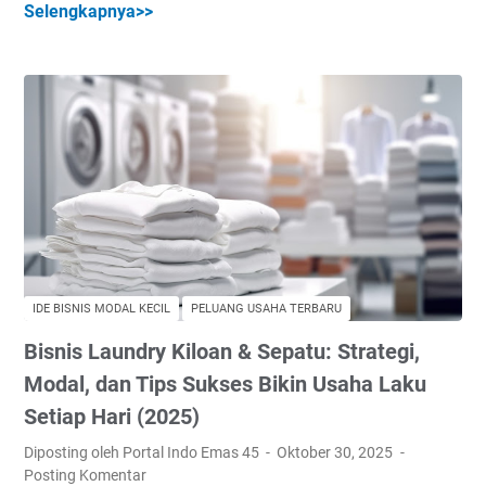
Selengkapnya>>
J
i
d
a
s
e
s
n
n
a
i
g
P
s
a
e
L
n
n
e
M
g
s
o
e
P
d
t
r
a
i
i
l
k
v
K
IDE BISNIS MODAL KECIL
PELUANG USAHA TERBARU
a
a
e
Bisnis Laundry Kiloan & Sepatu: Strategi,
n
t
c
O
Modal, dan Tips Sukses Bikin Usaha Laku
O
i
n
n
Setiap Hari (2025)
l
l
l
d
Diposting oleh Portal Indo Emas 45
Oktober 30, 2025
i
i
a
Posting Komentar
n