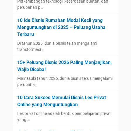
Perkembangan teknologi, kecerdasan buatan, dan
a
,
perubahan p…
r
M
o
10 Ide Bisnis Rumahan Modal Kecil yang
d
Menguntungkan di 2025 – Peluang Usaha
a
Terbaru
l
Di tahun 2025, dunia bisnis telah mengalami
,
transformasi …
d
a
15+ Peluang Bisnis 2026 Paling Menjanjikan,
n
Wajib Dicoba!
T
Memasuki tahun 2026, dunia bisnis terus mengalami
i
perubaha…
p
s
10 Cara Sukses Memulai Bisnis Les Privat
S
Online yang Menguntungkan
u
Les privat online adalah bentuk pembelajaran privat
k
yang …
s
e