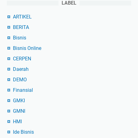
i
LABEL
a
p
ARTIKEL
H
BERITA
a
Bisnis
r
i
Bisnis Online
(
CERPEN
2
0
Daerah
2
DEMO
5
Finansial
)
GMKI
GMNI
HMI
Ide Bisnis