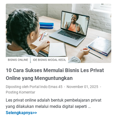
H
r
a
i
a
n
a
S
d
s
u
i
M
k
2
i
s
0
n
e
2
i
s
5
y
M
–
a
e
P
BISNIS ONLINE
IDE BISNIS MODAL KECIL
n
m
e
10 Cara Sukses Memulai Bisnis Les Privat
g
u
l
M
l
Online yang Menguntungkan
u
e
a
a
Diposting oleh Portal Indo Emas 45
November 01, 2025
n
i
n
Posting Komentar
g
B
g
Les privat online adalah bentuk pembelajaran privat
u
i
U
yang dilakukan melalui media digital seperti …
n
s
s
Selengkapnya>>
1
t
n
a